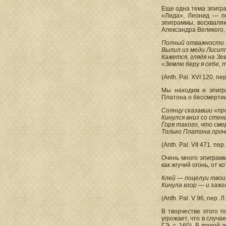
Еще одна тема эпигра
«Лида», Леонид — по
эпиграммы, восхваля
Александра Великого,
Полный отважности в
Вылил из меди Лисипп
Кажется, глядя на Зев
«Землю беру я себе, 
(Anth. Pal. XVI 120, пе
Мы находим и эпигр
Платона о бессмертии 
Солнцу сказавши «пр
Кинулся вниз со стены
Горя такого, что см
Только Платона проче
(Anth. Pal. VII 471. пер
Очень много эпиграм
как жгучий огонь, от 
Клей — поцелуи твои,
Кинула взор — и зажг
(Anth. Pal. V 96, пер. 
В творчестве этого 
угрожает, что в случа
ГЭ, с. 160). В другой