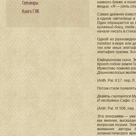
намного ближе и поня
Семинары
вещью.
«Я — сеть ста
Книги ГЛК
Самая древняя извест
в одном святилище и
Один обращается ко в
кулачный боец, тебе
начали писать в стиха
Одной из разновидно
погибал в море или д
тех или иных эпитаф
эпитафия трагика Эсх
Евфорионова сына, Э
Кроет собою земля Г
Мужество помнят его
Длинноволосых мидян,
(Anth. Pal. II 17, пер. 
Потом стали появлять
Девять считается Му
И лесбиянка Сафо. С 
(Anth. Pal. IX 506, пер.
Эта эпиграмма — уже 
как мнение, высказа
вопросам поэзии. Эп
внимания: авторы б
эллинистического вр