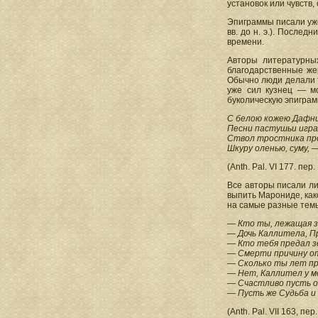
установок или чувств
Эпиграммы писали уже у
вв. до н. э.). После
времени.
Авторы литературны
благодарственные же
Обычно люди делали т
уже сил кузнец — м
буколическую эпиграм
С белою кожею Дафни
Песни пастушьи игра
Ствол тростника про
Шкуру оленью, суму, —
(Anth. Pal. VI 177. пер
Все авторы писали л
выпить Марониде, как
на самые разные темы
— Кто ты, лежащая з
— Дочь Каллитела, П
— Кто тебя предал з
— Смерти причину от
— Сколько ты лет п
— Нет, Каллител у ме
— Счастливо пусть о
— Пусть же Судьба и 
(Anth. Pal. VII 163, пе