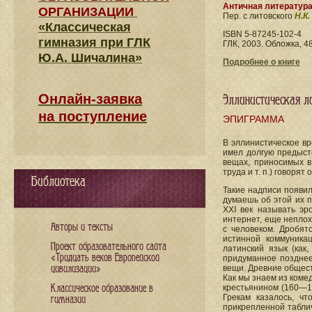
Античная литератур
ОРГАНИЗАЦИИ
Пер. с литовского
Н.К
«Классическая
ISBN 5-87245-102-4
гимназия при ГЛК
ГЛК, 2003. Обложка, 48
Ю.А. Шичалина»
Подробнее о книге
Онлайн-заявка
Эллинистическая л
на поступление
ЭПИГРАММА
В эллинистическое в
имел долгую предыст
вещах, приносимых в
труда и т. п.) говорят
Библиотека
Такие надписи появил
думаешь об этой их п
XXI век называть эр
интернет, еще неплох
Авторы и тексты
с человеком. Дробят
истинной коммуника
Проект образовательного сайта
латинский язык (как
«Тридцать веков Европейской
придуманное позднее,
цивилизации»
вещи. Древние обществ
Как мы знаем из ком
Классическое образование в
крестьянином (160—16
Грекам казалось, ч
гимназии
прикрепленной таблич