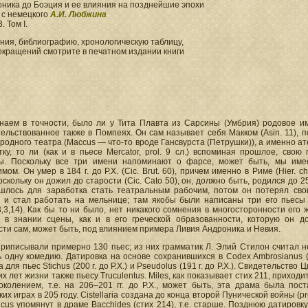
ника до Боэция и ее влияния на позднейшие эпохи
 с немецкого
А.И. Любжина
. Том I.
ия, библиографию, хронологическую таблицу,
окращений смотрите в печатном издании книги
наем в точности, было ли у Тита Плавта из Сарсины (Умбрия) родовое и
ельствованное также в Помпеях. Он сам называет себя Макком (Asin. 11), п
родного театра (Maccus — что-то вроде Гансвурста (Петрушки)), а именно ат
ку, то ли (как и в пьесе Mercator, prol. 9 сл.) вспоминая прошлое, свою 
ы. Поскольку все три имени напоминают о фарсе, может быть, мы име
мом. Он умер в 184 г. до Р.X. (Cic. Brut. 60), причем именно в Риме (Hier. chr
оскольку он дожил до старости (Cic. Cato 50), он, должно быть, родился до 250
шлось для заработка стать театральным рабочим, потом он потерял сво
е и стал работать на мельнице; там якобы были написаны три его пьесы
,3,14). Как бы то ни было, нет никакого сомнения в многосторонности его 
 в знании сцены, как и в его греческой образованности, которую он 
ти сам, может быть, под влиянием примера Ливия Андроника и Невия.
приписывали примерно 130 пьес; из них грамматик Л. Элий Стилон считал н
ь одну комедию. Датировка на основе сохранившихся в Codex Ambrosianus (
 для пьес Stichus (200 г. до Р.X.) и Pseudolus (191 г. до Р.X.). Свидетель
х лет жизни также пьесу Truculentus. Miles, как показывает стих 211, прихо
околением, т.е. на 206–201 гг. до Р.X., может быть, эта драма была по
их играх в 205 году. Cistellaria создана до конца второй Пунической войны (pro
dicus упомянут в драме Bacchides (стих 214), т.е. старше. Позднюю датиров