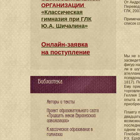
От Андро
ОРГАНИЗАЦИИ
Перевод
ГЛК, 2003
«Классическая
гимназия при ГЛК
Примечан
список с
Ю.А. Шичалина»
Онлайн-заявка
на поступление
Мы не з
засвидет
фигур на
ли в шут
ателлан
псевдони
Библиотека
1817). П
Ему при
торговл
Геллия 3
опыта и
Авторы и тексты
приобрес
Проект образовательного сайта
Плавту 
«Тридцать веков Европейской
двадцат
цивилизации»
возможна
последни
Классическое образование в
одним п
гимназии
Плебейск
Р.X. Epi