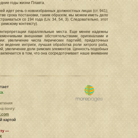
едние годы жизни Плавта.
ней идет речь о новоизбранных должностных лицах (ст. 941);
стве срока постановки, таким образом, мы можем иметь дело
раиваться со 194 года (Liv. 34, 54, 3). Следовательно, этот
 римскому контексту).
 интерпретации параллельные места. Еще менее надежны
еременчивыми внешними обстоятельствами, оригиналами и
ии: увеличение числа лирических партий6, придаточных
ое ведение интриги, лучшая обработка роли хитрого раба,
й, увеличение доли римских элементов. Ценность подобных
аключается в том, что она сосредоточивает наше внимание
отает
ка.
ретения
на почту:
l.com
й картой
ату —
К