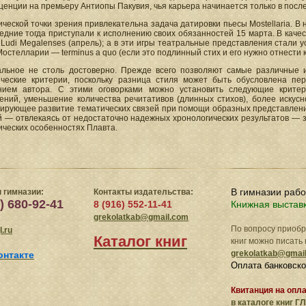
енции на премьеру Антиопы Пакувия, чья карьера начинается только в посл
ческой точки зрения привлекательна задача датировки пьесы Mostellaria. В 
едние тогда приступали к исполнению своих обязанностей 15 марта. В каче
 Ludi Megalenses (апрель); а в эти игры театральные представления стали уст
Мостелларии — terminus а quo (если это подлинный стих и его нужно отнести к
альное не столь достоверно. Прежде всего позволяют самые различные
ические критерии, поскольку разница стиля может быть обусловлена п
нием автора. С этими оговорками можно установить следующие критер
ений, уменьшение количества речитативов (длинных стихов), более искусн
сирующее развитие тематических связей при помощи образных представлени
й — отвлекаясь от недостаточно надежных хронологических результатов — з
ических особенностях Плавта.
В гимназии раб
 гимназии:
Контакты издательства:
) 680-92-41
8 (916) 552-11-41
Книжная выстав
grekolatkab@gmail.com
По вопросу приоб
.ru
Каталог книг
книг можно писать 
grekolatkab@gmai
онтакте
Оплата банковско
Квитанция на опл
в
каталоге книг ГЛ