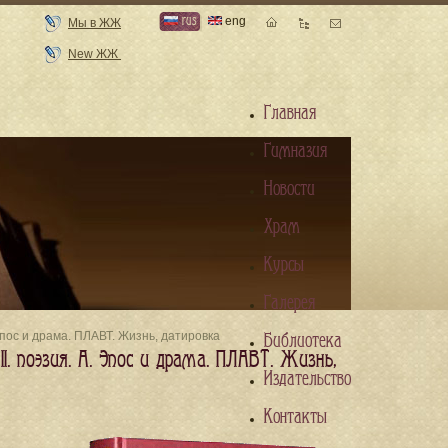
rus
eng
Мы в ЖЖ
New ЖЖ
Главная
Гимназия
Новости
Храм
Курсы
Галерея
Эпос и драма. ПЛАВТ. Жизнь, датировка
Библиотека
I. поэзия. A. Эпос и драма. ПЛАВТ. Жизнь,
Издательство
Контакты