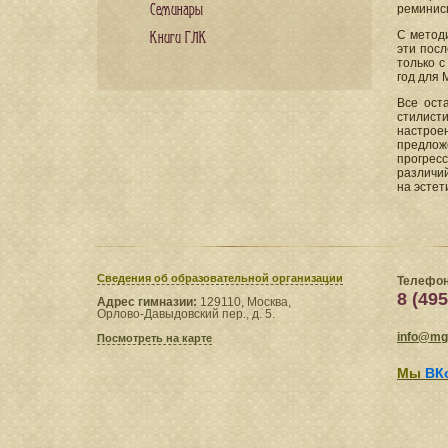
Семинары
реминисц
С методи
Книги ГЛК
эти посл
только с
год для 
Все ост
стилист
настрое
предлож
прогрес
различи
на эстет
Сведения​ об образовательной организации
Телефон
8 (495
Адрес гимназии:
129110, Москва,
Орлово-Давыдовский пер., д. 5.
info@mgl
Посмотреть на карте
Мы
ВК