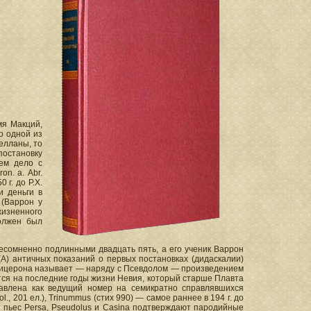
мя Макций,
о одной из
елланы, то
постановку
ем дело с
on. а. Abr.
 г. до Р.X.
и деньги в
 (Варрон у
жизненного
должен был
есомненно подлинными двадцать пять, а его ученик Варрон
А) античных показаний о первых постановках (дидаскалии)
ство Цицерона называет — наряду с Псевдолом — произведением
дится на последние годы жизни Невия, который старше Плавта
ставлена как ведущий номер на семикратно справлявшихся
l., 201 ел.), Trinummus (стих 990) — самое раннее в 194 г. до
ку пьес Persa, Pseudolus и Casina подтверждают пародийные