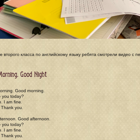
е второго класса по английскому языку ребята смотрели видео с п
orning, Good Night
rning. Good morning.
 you today?
e. I am fine.
. Thank you.
ternoon. Good afternoon.
 you today?
e. I am fine.
. Thank you.