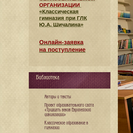
ОРГАНИЗАЦИИ
«Классическая
гимназия при ГЛК
Ю.А. Шичалина»
Онлайн-заявка
на поступление
Библиотека
Авторы и тексты
Проект образовательного сайта
«Тридцать веков Европейской
цивилизации»
Классическое образование в
гимназии