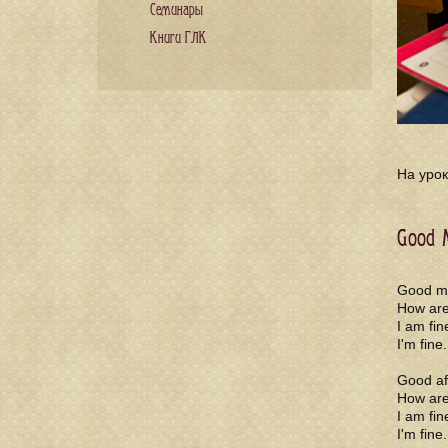
Семинары
Книги ГЛК
На урок
Good M
Good mo
How are
I am fin
I'm fine
Good af
How are
I am fin
I'm fine