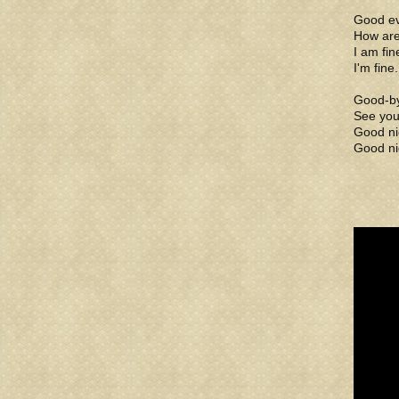
Good ev
How are
I am fin
I'm fine
Good-by
See you
Good ni
Good ni