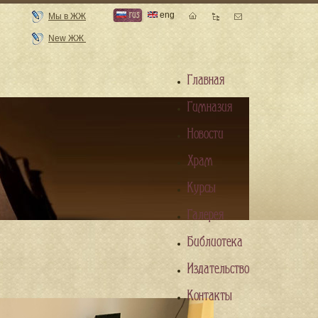
rus
eng
Мы в ЖЖ
New ЖЖ
Главная
Гимназия
Новости
Храм
Курсы
Галерея
Библиотека
Издательство
Контакты