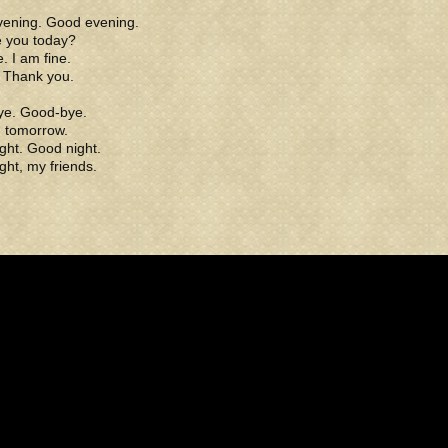
ening. Good evening.
 you today?
e. I am fine.
. Thank you.
e. Good-bye.
 tomorrow.
ght. Good night.
ght, my friends.