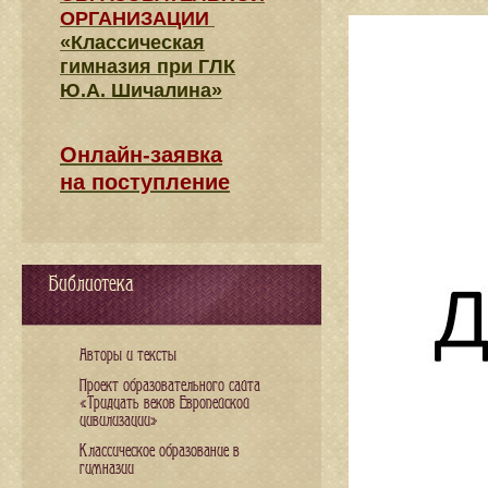
ОРГАНИЗАЦИИ
«Классическая
гимназия при ГЛК
Ю.А. Шичалина»
Онлайн-заявка
на поступление
Библиотека
Авторы и тексты
Проект образовательного сайта
«Тридцать веков Европейской
цивилизации»
Классическое образование в
гимназии