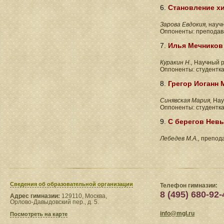
6.
Становление х
Зарова Евдокия,
научн
Оппоненты: преподав
7.
Илья Мечников 
Куракин Н.,
Научный р
Оппоненты: студентк
8.
Грегор Иоганн 
Синявская Мария,
Нау
Оппоненты: студентк
9.
С берегов Невы
Лебедев М.А.,
препода
Сведения​ об образовательной организации
Телефон гимназии:
8 (495) 680-92-
Адрес гимназии:
129110, Москва,
Орлово-Давыдовский пер., д. 5.
info@mgl.ru
Посмотреть на карте