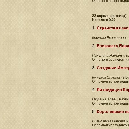
Оппоненты: преподав
22 апреля (пятница)
Начало в 9.00
1.
Странствия зап
Княжева Екатерина,
с
2.
Елизавета Бава
Полунина Наталья,
на
Оппоненты: студентка
3.
Создание Импе
Кутуков Степан
(9 к
Оппоненты: преподав
4.
Ликвидация Ко
Онучин Сергей,
научн
Оппоненты: преподав
5.
Королевские п
Вигилянская Мария,
н
Оппоненты: студентк