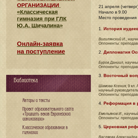
ОРГАНИЗАЦИИ
21 апреля (четверг
«Классическая
Начало в 9.00
Место проведения
гимназия при ГЛК
Ю.А. Шичалина»
1.
История иудее
Вигилянский И.,
научн
Онлайн-заявка
Оппоненты: преподав
на поступление
2.
Дипломатия Осм
Буров Даниил,
научны
Оппоненты: препода
3.
Восточный вопр
Библиотека
Шамова Ксения,
9 кл.
научный руководител
Оппоненты: преподав
Авторы и тексты
4.
Реформация в р
Проект образовательного сайта
«Тридцать веков Европейской
Емельянов И.,
научны
Оппоненты: преподав
цивилизации»
5.
Церковная рефо
Классическое образование в
гимназии
Васляева Александра