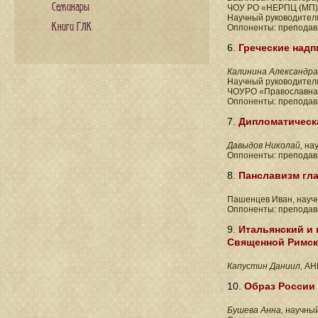
Семинары
ЧОУ РО «НЕРПЦ (МП)»
Научный руководител
Книги ГЛК
Оппоненты: преподав
6.
Греческие надп
Калинина Александра
Научный руководител
ЧОУРО «Православная
Оппоненты: преподав
7.
Дипломатическа
Давыдов Николай,
нау
Оппоненты: преподава
8.
Панславизм гла
Пашенцев Иван, науч
Оппоненты: преподав
9.
Итальянский и 
Священной Римск
Капустин Даниил,
АН
10.
Образ России
Бушева Анна,
научный