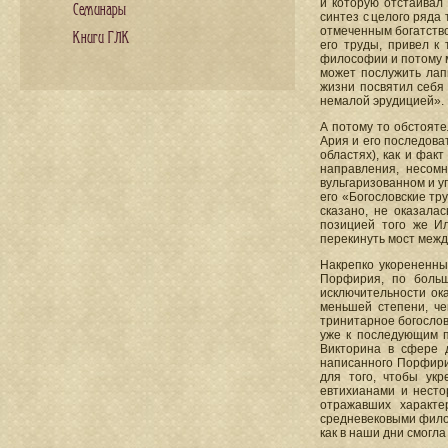
и которую отстаивал
Семинары
синтез с целого ряда
отмеченным богатство
Книги ГЛК
его труды, привел к
философии и потому м
может послужить лап
жизни посвятил себя 
немалой эрудицией».
А потому то обстояте
Ария и его последова
областях), как и фак
направления, несом
вульгаризованном и у
его «Богословские тр
сказано, не оказала
позицией того же Ил
перекинуть мост межд
Накрепко укорененны
Порфирия, по больш
исключительности ок
меньшей степени, че
тринитарное богослов
уже к последующим п
Викторина в сфере д
написанного Порфирие
для того, чтобы укр
евтихианами и несто
отражавших характе
средневековыми филос
как в наши дни смогла