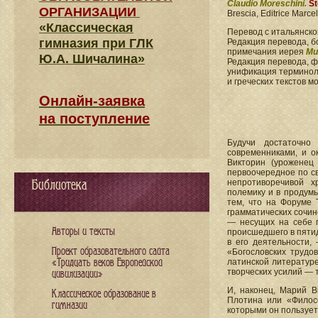
Claudio Moreschini.
St
ОРГАНИЗАЦИИ
Brescia, Editrice Marcel
«Классическая
Перевод с итальянск
гимназия при ГЛК
Редакция перевода, б
примечания иерея
Ми
Ю.А. Шичалина»
Редакция перевода, 
унификация терминоло
и греческих текстов 
Онлайн-заявка
на поступление
Будучи достаточно
современниками, и о
Викторин (уроженец 
первоочередное по св
Библиотека
непротиворечивой х
полемику и в продум
тем, что на Форуме 
грамматических сочин
— несущих на себе п
Авторы и тексты
происшедшего в пятид
в его деятельности,
Проект образовательного сайта
«Богословских трудо
«Тридцать веков Европейской
латинской литературе
творческих усилий — 
цивилизации»
И, наконец, Марий В
Классическое образование в
Плотина или «Филос
гимназии
которыми он пользует