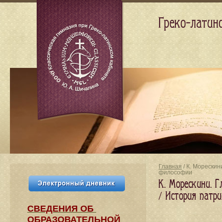
Греко-латин
Главная
/ К. Морескин
философии
К. Морескини. Г
/ История патр
СВЕДЕНИЯ​ ОБ
ОБРАЗОВАТЕЛЬНОЙ