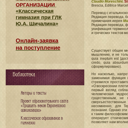
Claudio Moreschini.
St
ОРГАНИЗАЦИИ
Brescia, Editrice Marcel
«Классическая
Перевод с итальянск
гимназия при ГЛК
Редакция перевода, б
примечания иерея
Ми
Ю.А. Шичалина»
Редакция перевода, 
унификация терминоло
и греческих текстов 
Онлайн-заявка
на поступление
Существует общее мн
мышлению, и не тольк
quia ineptum est [до
credo, quia absurdu
сформулировано).
Библиотека
Но насколько, напро
заменимая функция п
стремился проставит
«О воскресении плоти
первый взгляд собла
Авторы и тексты
человеческая мудро
существенным, не 
Проект образовательного сайта
сверхъестественные
«Тридцать веков Европейской
несомненно, для Те
цивилизации»
познание. Однако эти
к таким философским 
Классическое образование в
оперирует стоически
позволяет нам вполне 
гимназии