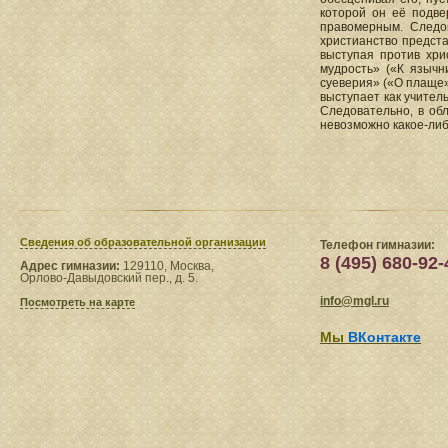
которой он её подвер
правомерным. Следов
христианство предста
выступая против хри
мудрость» («К язычн
суеверия» («О плаще»,
выступает как учитель
Следовательно, в обл
невозможно какое-либ
Сведения​ об образовательной организации
Телефон гимназии:
8 (495) 680-92-
Адрес гимназии:
129110, Москва,
Орлово-Давыдовский пер., д. 5.
info@mgl.ru
Посмотреть на карте
Мы
ВКонтакте