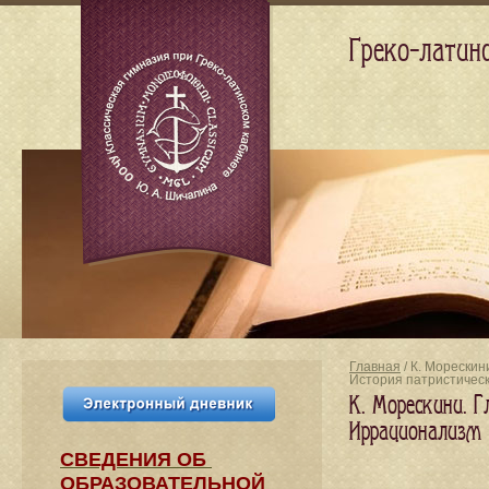
Греко-латин
Главная
/ К. Морескин
История патристичес
К. Морескини. Г
Иррационализм 
СВЕДЕНИЯ​ ОБ
ОБРАЗОВАТЕЛЬНОЙ