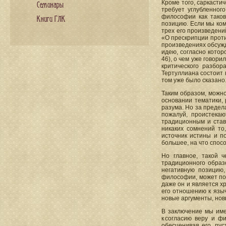
Кроме того, саркасти
Семинары
требует углубленног
философии как тако
Книги ГЛК
позицию. Если мы ком
трех его произведени
«О прескрипции проти
произведениях обсужд
идею, согласно котор
46), о чем уже говор
критического разбор
Тертуллиана состоит 
том уже было сказано
Таким образом, можно
основании тематики, 
разума. Но за предел
пожалуй, проистекаю
традиционным и став
никаких сомнений то
источник истины и п
большее, на что спос
Но главное, такой 
традиционного образ
негативную позицию,
философии, может пос
даже он и является х
его отношению к языч
новые аргументы, но
В заключение мы име
к согласию веру и ф
обесценивая его, пус