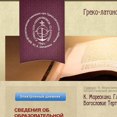
Греко-латин
Главная
/ К. Морескин
патристической фил
К. Морескини. Г
Богословие Тер
СВЕДЕНИЯ​ ОБ
ОБРАЗОВАТЕЛЬНОЙ