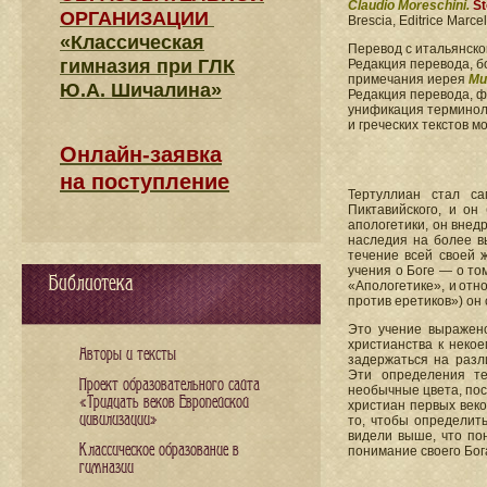
Claudio Moreschini.
St
ОРГАНИЗАЦИИ
Brescia, Editrice Marcel
«Классическая
Перевод с итальянск
гимназия при ГЛК
Редакция перевода, б
примечания иерея
Ми
Ю.А. Шичалина»
Редакция перевода, 
унификация терминоло
и греческих текстов 
Онлайн-заявка
на поступление
Тертуллиан стал с
Пиктавийского, и он
апологетики, он внед
наследия на более в
течение всей своей 
учения о Боге — о то
Библиотека
«Апологетике», и отн
против еретиков») он
Это учение выражен
христианства к неко
Авторы и тексты
задержаться на разл
Эти определения т
Проект образовательного сайта
необычные цвета, пос
«Тридцать веков Европейской
христиан первых веко
цивилизации»
то, чтобы определит
видели выше, что пон
Классическое образование в
понимание своего Бог
гимназии