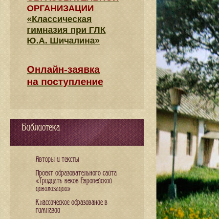
ОРГАНИЗАЦИИ
«Классическая
гимназия при ГЛК
Ю.А. Шичалина»
Онлайн-заявка
на поступление
Библиотека
Авторы и тексты
Проект образовательного сайта
«Тридцать веков Европейской
цивилизации»
Классическое образование в
гимназии