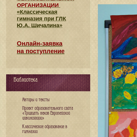
ОРГАНИЗАЦИИ
«Классическая
гимназия при ГЛК
Ю.А. Шичалина»
Онлайн-заявка
на поступление
Библиотека
Авторы и тексты
Проект образовательного сайта
«Тридцать веков Европейской
цивилизации»
Классическое образование в
гимназии