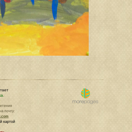
отает
ка.
ретения
на почту:
l.com
й картой