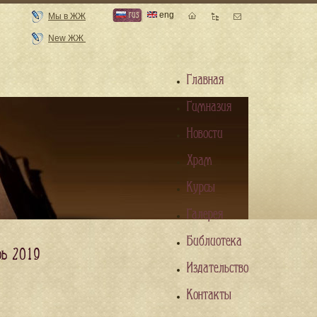
rus
eng
Мы в ЖЖ
New ЖЖ
Главная
Гимназия
Новости
Храм
Курсы
Галерея
Библиотека
рь 2019
Издательство
Контакты