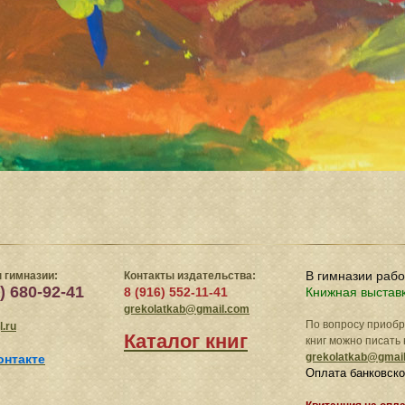
В гимназии раб
 гимназии:
Контакты издательства:
) 680-92-41
8 (916) 552-11-41
Книжная выстав
grekolatkab@gmail.com
По вопросу приоб
.ru
Каталог книг
книг можно писать 
grekolatkab@gmai
онтакте
Оплата банковско