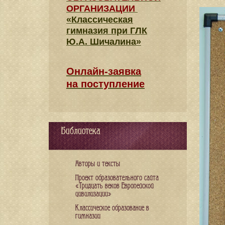
ОРГАНИЗАЦИИ
«Классическая
гимназия при ГЛК
Ю.А. Шичалина»
Онлайн-заявка
на поступление
Библиотека
Авторы и тексты
Проект образовательного сайта
«Тридцать веков Европейской
цивилизации»
Классическое образование в
гимназии