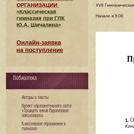
ОРГАНИЗАЦИИ
XVII Гимназическа
«Классическая
Начало в 9.00
гимназия при ГЛК
Ю.А. Шичалина»
Онлайн-заявка
на поступление
Библиотека
Авторы и тексты
Проект образовательного сайта
«Тридцать веков Европейской
цивилизации»
Классическое образование в
гимназии