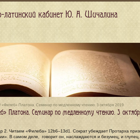
о-латинский кабинет Ю. А. Шичалина
/ «Филеб» Платона. Cеминар по медленному чтению. 3 октября 2019
б» Платона. Cеминар по медленному чтению. 3 октябр
р 2. Читаем «Филеба» 12b6–13d1. Сократ убеждает Протарха приз
и». В самом деле, говорит он, наслаждаются и безумец, и глупец.