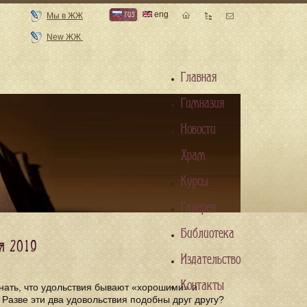
rus
eng
Мы в ЖЖ
New ЖЖ
Главная
Гимназия
Новости
Храм
Курсы
Галерея
Библиотека
я 2019
Издательство
Контакты
нать, что удольствия бывают «хорошими» и
 Разве эти два удовольствия подобны друг другу?