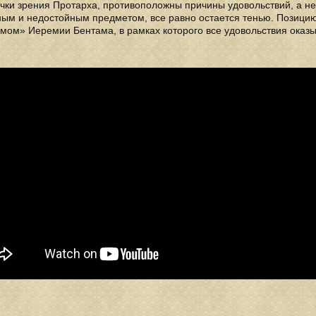
очки зрения Протарха, противоположны причины удовольствий, а не
ным и недостойным предметом, все равно остается тенью. Позици
мом» Иеремии Бентама, в рамках которого все удовольствия оказ