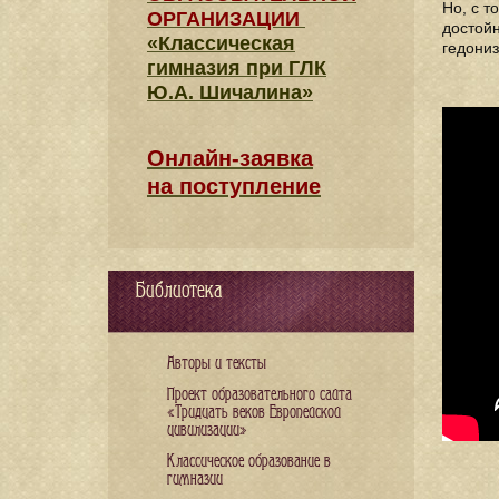
Но, с т
ОРГАНИЗАЦИИ
достой
«Классическая
гедониз
гимназия при ГЛК
Ю.А. Шичалина»
Онлайн-заявка
на поступление
Библиотека
Авторы и тексты
Проект образовательного сайта
«Тридцать веков Европейской
цивилизации»
Классическое образование в
гимназии