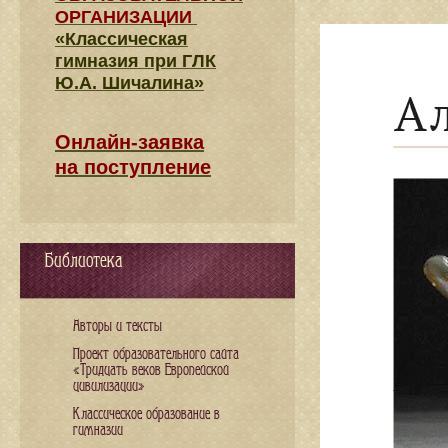
ОРГАНИЗАЦИИ
«Классическая
гимназия при ГЛК
Ю.А. Шичалина»
Онлайн-заявка
на поступление
Библиотека
Авторы и тексты
Проект образовательного сайта
«Тридцать веков Европейской
цивилизации»
Классическое образование в
гимназии