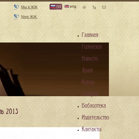
rus
eng
Мы в ЖЖ
New ЖЖ
Главная
Гимназия
Новости
Храм
Курсы
Галерея
Библиотека
ль 2013
Издательство
Контакты