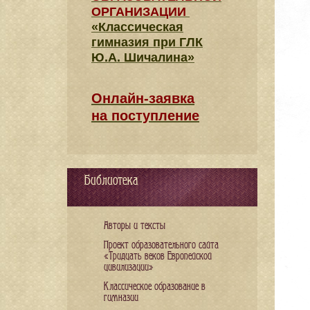
ОРГАНИЗАЦИИ
«Классическая
гимназия при ГЛК
Ю.А. Шичалина»
Онлайн-заявка
на поступление
Библиотека
Авторы и тексты
Проект образовательного сайта
«Тридцать веков Европейской
цивилизации»
Классическое образование в
гимназии