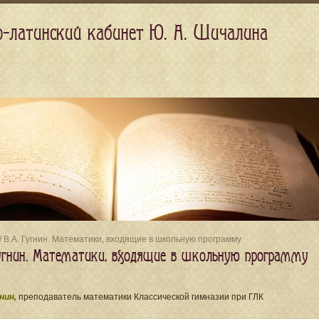
о-латинский кабинет Ю. А. Шичалина
/ В.А. Гугнин. Математики, входящие в школьную программу
Гугнин. Математики, входящие в школьную программу
гнин,
преподаватель математики Классической гимназии при ГЛК