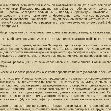
аемый список есть история школьной математики в лицах: в него вошли в
х учебников. Прошлое грандиозно, как звёздное небо, и, если подумать
жи — разной «звёздной величины», и наряду с Архимедом, Ньютоном, 
ем здесь и не столь яркие имена. Несомненно также, что сам перечен
ековой и нововременной частях — зайди речь об истории математики в ц
тетской составляющей есть разрыв, и с течением веков он только растёт.)
й программы.
бзор полученного списка позволяет сделать несколько выводов, а также зада
Школьной науке не менее 28 веков от роду. Головокружительный срок! Потря
С четвёртого по двенадцатый век Западная Европа не дала ни одного значи
адная Европа. А был ещё арабский мир. Только одно имя: Ал Хорезми! Ара
и для потомков значительную часть греческой философии и науки. Была ещ
будущие историко-математические исследования изменят на представление 
Научная революция 17-го века отразилась и в нашем списке. Большинство
огда.
 месте мы коротко расскажем о каждом персонаже нашего указателя, здесь же 
ет список имя Фалеса, которого традиционно называют основоположнико
ных школьных геометрических теорем – о вертикальных углах, о вписан
ти пополам, признак равенства треугольников по стороне и прилежащим к н
еоремы в современном (в Евклидовом) смысле, т.е., доказуемые (с демонстра
ием истины, не подлежащие сомнению, доказательств не требующие? Ск
своего рода просветителем, импортировавшим геометрию из Египта, где п
ыть не могло. (Чуть позже Пифагор «завезёт» в Грецию вавилонскую математик
место в нашем перечне занимает Евклид, автор едва ли не древнейшег
щие и оригинальные, и компилятивные части (опирающиеся на труды предш