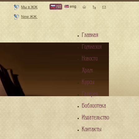
rus
eng
Мы в ЖЖ
New ЖЖ
Главная
Гимназия
Новости
Храм
Курсы
Галерея
Библиотека
Издательство
Контакты