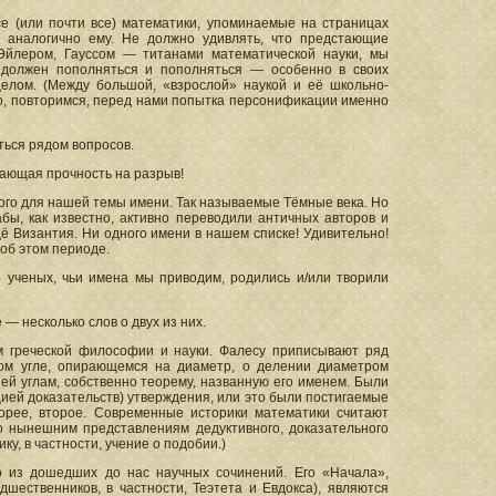
се (или почти все) математики, упоминаемые на страницах
, аналогично ему. Не должно удивлять, что предстающие
Эйлером, Гауссом — титанами математической науки, мы
ь должен пополняться и пополняться — особенно в своих
елом. (Между большой, «взрослой» наукой и её школьно-
 Но, повторимся, перед нами попытка персонификации именно
ться рядом вопросов.
сающая прочность на разрыв!
мого для нашей темы имени. Так называемые Тёмные века. Но
бы, как известно, активно переводили античных авторов и
ё Византия. Ни одного имени в нашем списке! Удивительно!
об этом периоде.
 ученых, чьи имена мы приводим, родились и/или творили
— несколько слов о двух из них.
м греческой философии и науки. Фалесу приписывают ряд
ном угле, опирающемся на диаметр, о делении диаметром
ей углам, собственно теорему, названную его именем. Были
цией доказательств) утверждения, или это были постигаемые
орее, второе. Современные историки математики считают
о нынешним представлениям дедуктивного, доказательного
у, в частности, учение о подобии.)
о из дошедших до нас научных сочинений. Его «Начала»,
ественников, в частности, Теэтета и Евдокса), являются