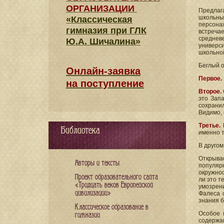
ОРГАНИЗАЦИИ
Предлаг
школьны
«Классическая
персона
гимназия при ГЛК
встреча
среднев
Ю.А. Шичалина»
универси
школьно
Беглый о
Онлайн-заявка
Первое.
на поступление
Второе.
это Зап
сохранил
Видимо, 
Третье.
Библиотека
именно т
В другом
Открыва
Авторы и тексты
популяр
окружнос
Проект образовательного сайта
ли это т
«Тридцать веков Европейской
умозрен
цивилизации»
Фалеса 
знания б
Классическое образование в
Особое 
гимназии
содержа