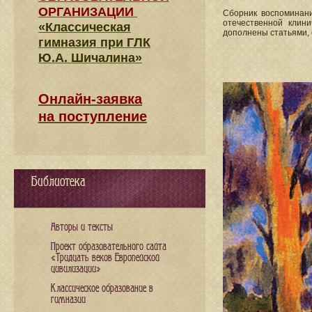
ОРГАНИЗАЦИИ
Сборник воспоминани
отечественной клин
«Классическая
дополнены статьями, 
гимназия при ГЛК
Ю.А. Шичалина»
Онлайн-заявка
на поступление
Библиотека
Авторы и тексты
Проект образовательного сайта
«Тридцать веков Европейской
цивилизации»
Классическое образование в
гимназии