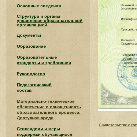
Основные сведения
Структура и органы
управления образовательной
организацией
Документы
Образование
Образовательные
стандарты и требования
Руководство
Педагогический
состав
Материально-техническое
обеспечение и оснащенность
образовательного процесса.
Доступная среда
Свидетельство о го
Стипендиии и меры
поддержки обучающихся