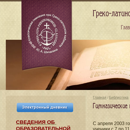
Греко-латин
Глав
Главная
/
Библиотека
Гимназические 
СВЕДЕНИЯ​ ОБ
С апреля 2003 г
ОБРАЗОВАТЕЛЬНОЙ
ученики с 7 по 1