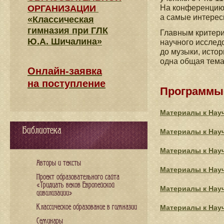
ОРГАНИЗАЦИИ
На конференцию 
а самые интерес
«Классическая
гимназия при ГЛК
Главным критери
Ю.А. Шичалина»
научного исследо
до музыки, исто
одна общая тема
Онлайн-заявка
на поступление
Программы
Материалы к Нау
Библиотека
Материалы к Нау
Материалы к Нау
Авторы и тексты
Материалы к Нау
Проект образовательного сайта
«Тридцать веков Европейской
Материалы к Нау
цивилизации»
Классическое образование в гимназии
Материалы к Нау
Семинары