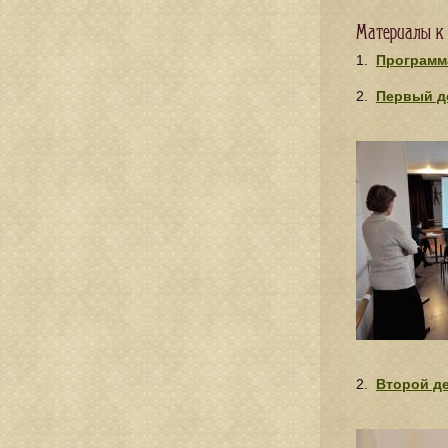
Материалы к
1.
Программ
2.
Первый д
2.
Второй д