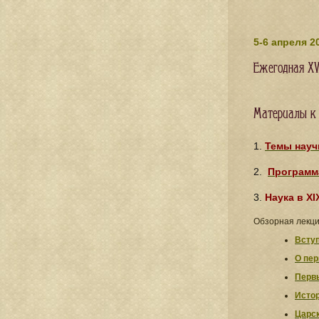
5-6 апреля 2
Ежегодная XV
Материалы к
1.
Темы науч
2.
Программ
3.
Наука в XI
Обзорная лекци
Всту
О пе
Первы
Истор
Царск