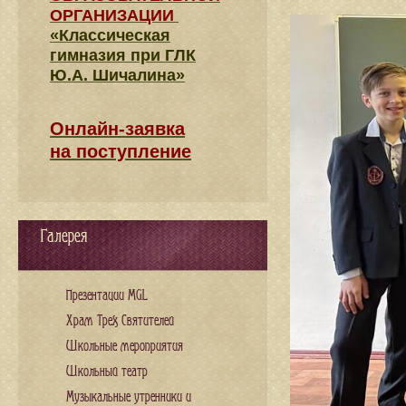
ОРГАНИЗАЦИИ
«Классическая
гимназия при ГЛК
Ю.А. Шичалина»
Онлайн-заявка
на поступление
Галерея
Презентации MGL
Храм Трех Святителей
Школьные мероприятия
Школьный театр
Музыкальные утренники и