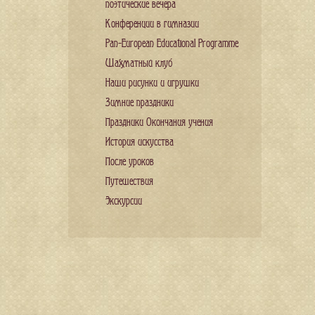
поэтические вечера
Конференции в гимназии
Pan-European Educational Programme
Шахматный клуб
Наши рисунки и игрушки
Зимние праздники
Праздники Окончания учения
История искусства
После уроков
Путешествия
Экскурсии