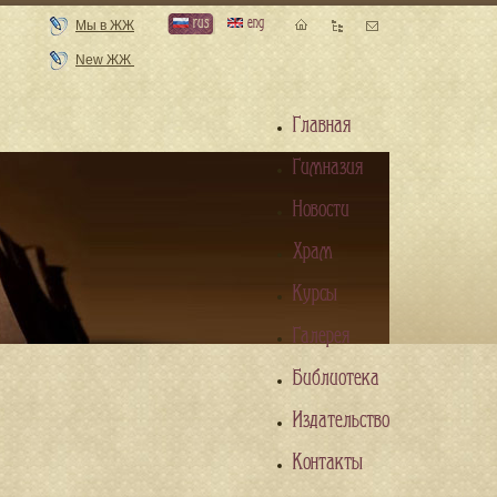
rus
eng
Мы в ЖЖ
New ЖЖ
Главная
Гимназия
Новости
Храм
Курсы
Галерея
Библиотека
Издательство
Контакты