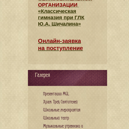
ОРГАНИЗАЦИИ
«Классическая
гимназия при ГЛК
Ю.А. Шичалина»
Онлайн-заявка
на поступление
Галерея
Презентации MGL
Храм Трех Святителей
Школьные мероприятия
Школьный театр
Музыкальные утренники и