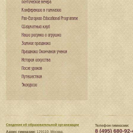
поэтические вечера
Конференции в гимназии
Pan-European Educational Programme
Шахматный клуб
Наши рисунки и игрушки
Зимние праздники
Праздники Окончания учения
История искусства
После уроков
Путешествия
Экскурсии
Сведения​ об образовательной организации
Телефон гимназии:
8 (495) 680-92-
Адрес гимназии:
129110, Москва,