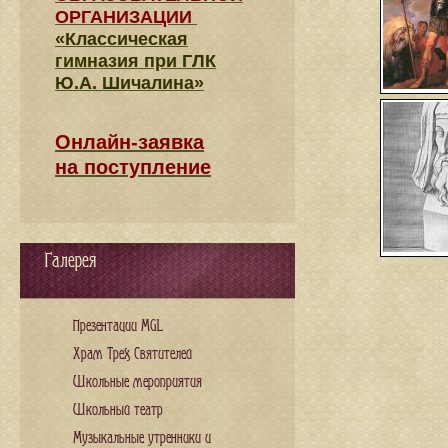
ОРГАНИЗАЦИИ
«Классическая
гимназия при ГЛК
Ю.А. Шичалина»
Онлайн-заявка
на поступление
Галерея
Презентации MGL
Храм Трех Святителей
Школьные мероприятия
Школьный театр
Музыкальные утренники и