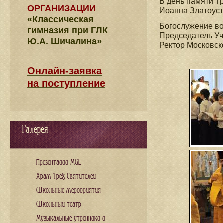
В день памяти Т
ОРГАНИЗАЦИИ
Иоанна Златоуст
«Классическая
Богослужение в
гимназия при ГЛК
Председатель Уч
Ю.А. Шичалина»
Ректор Московск
Онлайн-заявка
на поступление
Галерея
Презентации MGL
Храм Трех Святителей
Школьные мероприятия
Школьный театр
Музыкальные утренники и