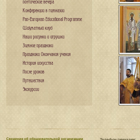
поэтические вечера
Конференции в гимназии
Pan-European Educational Programme
Шахматный клуб
Наши рисунки и игрушки
Зимние праздники
Праздники Окончания учения
История искусства
После уроков
Путешествия
Экскурсии
Сведения​ об образовательной организации
Телефон гимназии: