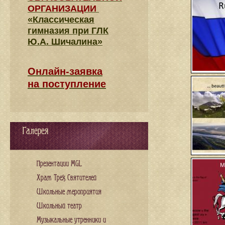
ОРГАНИЗАЦИИ
«Классическая
гимназия при ГЛК
Ю.А. Шичалина»
Онлайн-заявка
на поступление
Галерея
Презентации MGL
Храм Трех Святителей
Школьные мероприятия
Школьный театр
Музыкальные утренники и