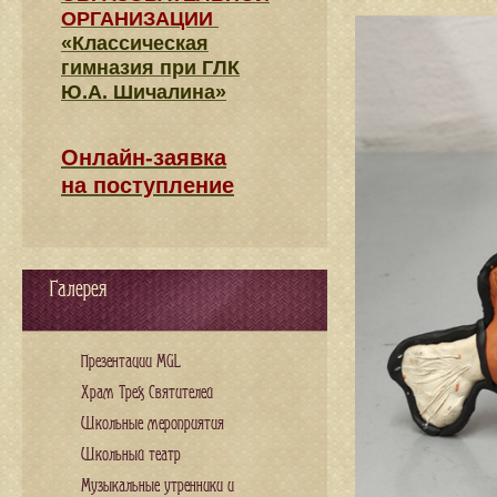
ОРГАНИЗАЦИИ
«Классическая
гимназия при ГЛК
Ю.А. Шичалина»
Онлайн-заявка
на поступление
Галерея
Презентации MGL
Храм Трех Святителей
Школьные мероприятия
Школьный театр
Музыкальные утренники и