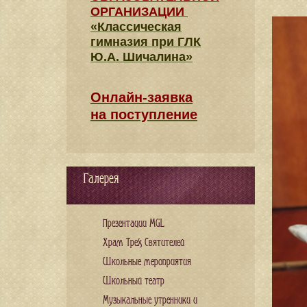
ОРГАНИЗАЦИИ
«Классическая
гимназия при ГЛК
Ю.А. Шичалина»
Онлайн-заявка
на поступление
Галерея
Презентации MGL
Храм Трех Святителей
Школьные мероприятия
Школьный театр
Музыкальные утренники и