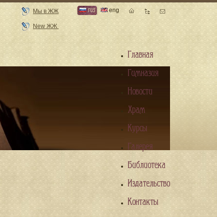
rus
eng
Мы в ЖЖ
New ЖЖ
Главная
Гимназия
Новости
Храм
Курсы
Галерея
Библиотека
Издательство
Контакты