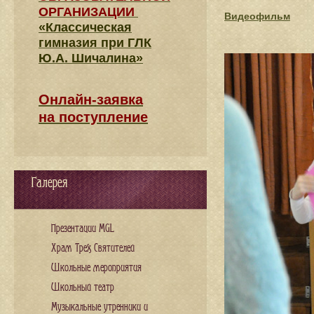
ОРГАНИЗАЦИИ
Видеофильм
«Классическая
гимназия при ГЛК
Ю.А. Шичалина»
Онлайн-заявка
на поступление
Галерея
Презентации MGL
Храм Трех Святителей
Школьные мероприятия
Школьный театр
Музыкальные утренники и