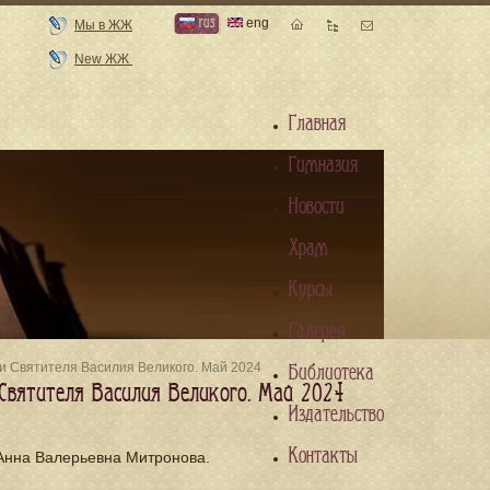
rus
eng
Мы в ЖЖ
New ЖЖ
Главная
Гимназия
Новости
Храм
Курсы
Галерея
и Святителя Василия Великого. Май 2024
Библиотека
Святителя Василия Великого. Май 2024
Издательство
Контакты
Анна Валерьевна Митронова.