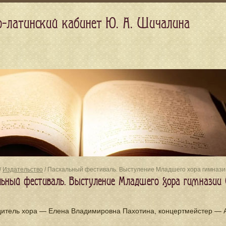
о-латинский кабинет Ю. А. Шичалина
/
Издательство
/ Пасхальный фестиваль. Выстуление Младшего хора гимнази
льный фестиваль. Выстуление Младшего хора гимназии 
дитель хора — Елена Владимировна Пахотина, концертмейстер — 