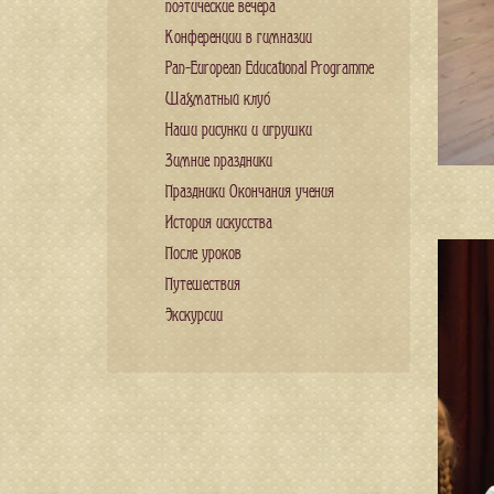
поэтические вечера
Конференции в гимназии
Pan-European Educational Programme
Шахматный клуб
Наши рисунки и игрушки
Зимние праздники
Праздники Окончания учения
История искусства
После уроков
Путешествия
Экскурсии