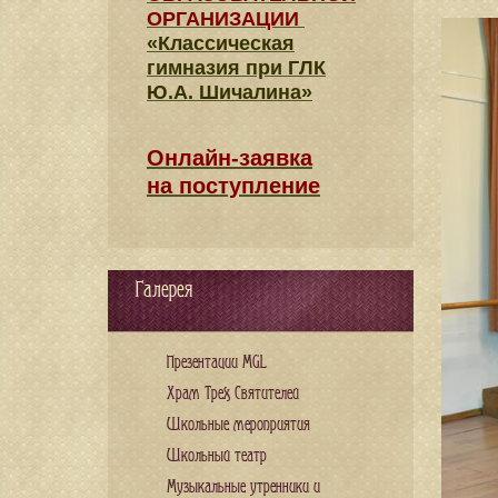
ОРГАНИЗАЦИИ
«Классическая
гимназия при ГЛК
Ю.А. Шичалина»
Онлайн-заявка
на поступление
Галерея
Презентации MGL
Храм Трех Святителей
Школьные мероприятия
Школьный театр
Музыкальные утренники и