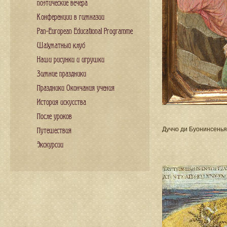
поэтические вечера
Конференции в гимназии
Pan-European Educational Programme
Шахматный клуб
Наши рисунки и игрушки
Зимние праздники
Праздники Окончания учения
История искусства
После уроков
Дуччо ди Буонинсенья
Путешествия
Экскурсии