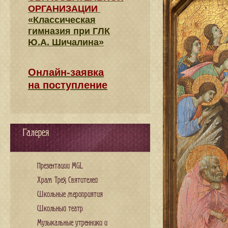
ОРГАНИЗАЦИИ
«Классическая
гимназия при ГЛК
Ю.А. Шичалина»
Онлайн-заявка
на поступление
Галерея
Презентации MGL
Храм Трех Святителей
Школьные мероприятия
Школьный театр
Музыкальные утренники и