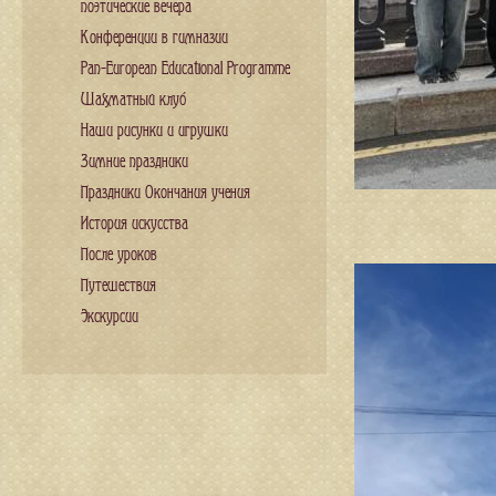
поэтические вечера
Конференции в гимназии
Pan-European Educational Programme
Шахматный клуб
Наши рисунки и игрушки
Зимние праздники
Праздники Окончания учения
История искусства
После уроков
Путешествия
Экскурсии