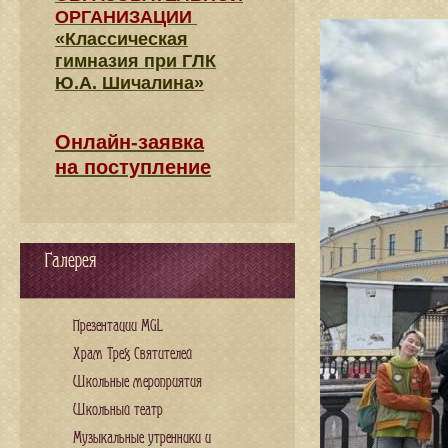
ОРГАНИЗАЦИИ
«Классическая
гимназия при ГЛК
Ю.А. Шичалина»
Онлайн-заявка
на поступление
Галерея
Презентации MGL
Храм Трех Святителей
Школьные мероприятия
Школьный театр
Музыкальные утренники и