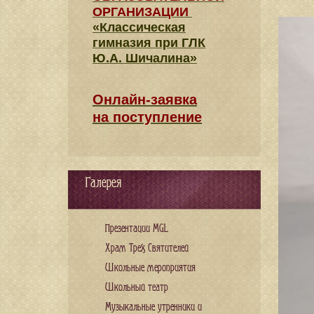
ОРГАНИЗАЦИИ
«Классическая
гимназия при ГЛК
Ю.А. Шичалина»
Онлайн-заявка
на поступление
Галерея
Презентации MGL
Храм Трех Святителей
Школьные мероприятия
Школьный театр
Музыкальные утренники и