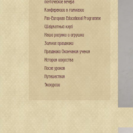
поэтические вечера
Конференции в гимназии
Pan-European Educational Programme
Шахматный клуб
Наши рисунки и игрушки
Зимние праздники
Праздники Окончания учения
История искусства
После уроков
Путешествия
Экскурсии