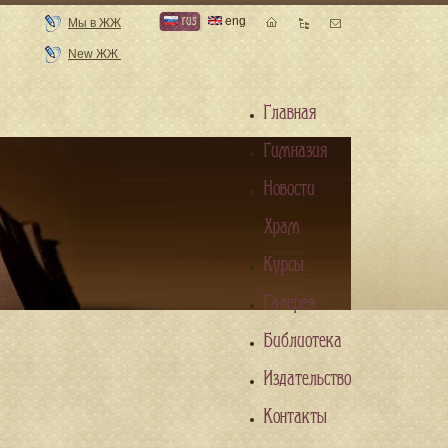
rus
eng
Мы в ЖЖ
New ЖЖ
Главная
Гимназия
Новости
Храм
Курсы
Галерея
Библиотека
Издательство
Контакты