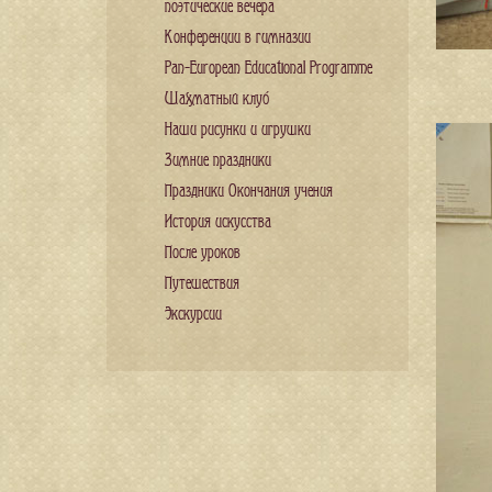
поэтические вечера
Конференции в гимназии
Pan-European Educational Programme
Шахматный клуб
Наши рисунки и игрушки
Зимние праздники
Праздники Окончания учения
История искусства
После уроков
Путешествия
Экскурсии