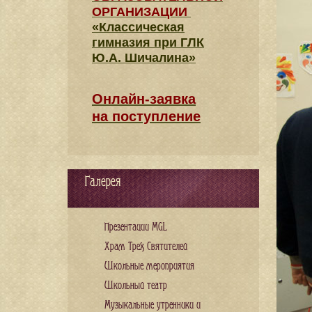
ОРГАНИЗАЦИИ
«Классическая
гимназия при ГЛК
Ю.А. Шичалина»
Онлайн-заявка
на поступление
Галерея
Презентации MGL
Храм Трех Святителей
Школьные мероприятия
Школьный театр
Музыкальные утренники и