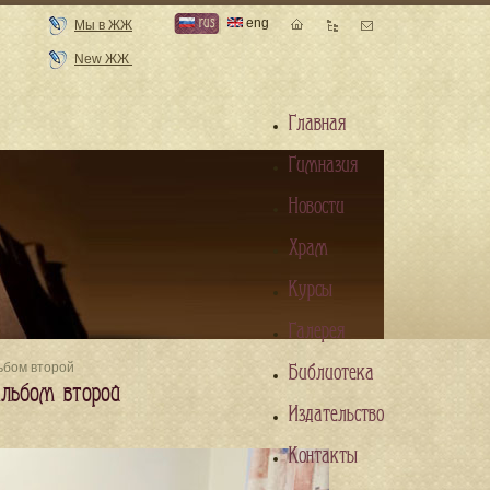
rus
eng
Мы в ЖЖ
New ЖЖ
Главная
Гимназия
Новости
Храм
Курсы
Галерея
ьбом второй
Библиотека
Альбом второй
Издательство
Контакты