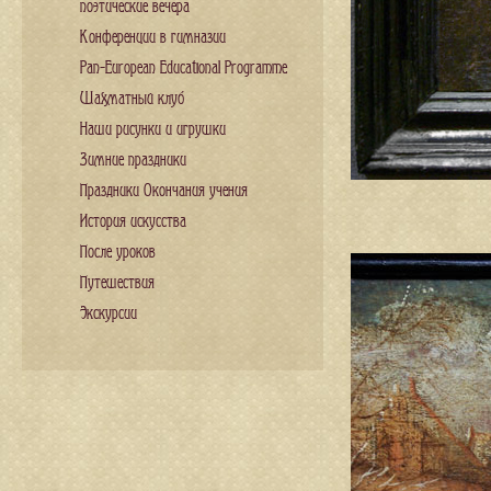
поэтические вечера
Конференции в гимназии
Pan-European Educational Programme
Шахматный клуб
Наши рисунки и игрушки
Зимние праздники
Праздники Окончания учения
История искусства
После уроков
Путешествия
Экскурсии