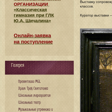
Выставку сопровож
ОРГАНИЗАЦИИ
классов.
«Классическая
гимназия при ГЛК
Куратор выставки 
Ю.А. Шичалина»
Онлайн-заявка
на поступление
Галерея
Презентации MGL
Храм Трех Святителей
Школьные мероприятия
Школьный театр
Музыкальные утренники и