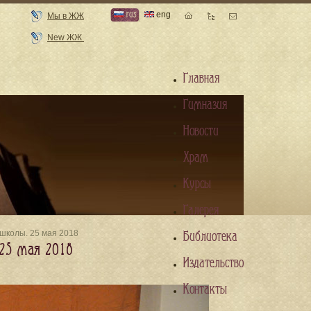
rus
eng
Мы в ЖЖ
New ЖЖ
Главная
Гимназия
Новости
Храм
Курсы
Галерея
школы. 25 мая 2018
Библиотека
 25 мая 2018
Издательство
Контакты