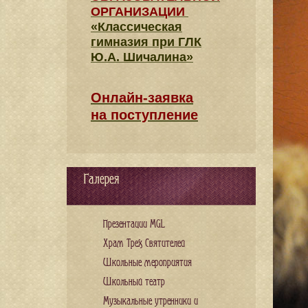
ОРГАНИЗАЦИИ
«Классическая
гимназия при ГЛК
Ю.А. Шичалина»
Онлайн-заявка
на поступление
Галерея
Презентации MGL
Храм Трех Святителей
Школьные мероприятия
Школьный театр
Музыкальные утренники и