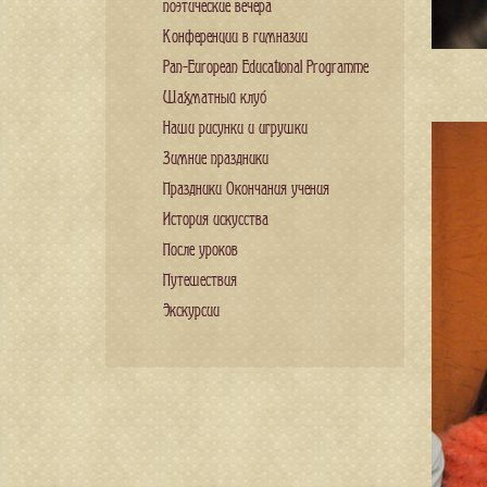
поэтические вечера
Конференции в гимназии
Pan-European Educational Programme
Шахматный клуб
Наши рисунки и игрушки
Зимние праздники
Праздники Окончания учения
История искусства
После уроков
Путешествия
Экскурсии