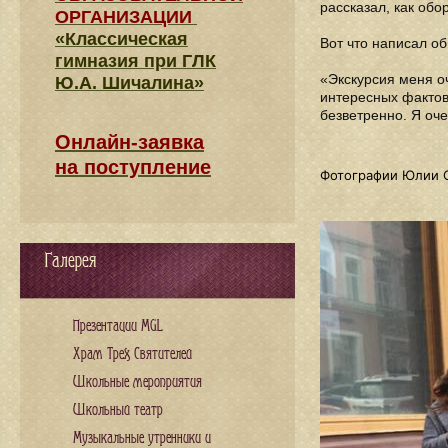
рассказал, как обо
ОРГАНИЗАЦИИ
«Классическая
Вот что написал об
гимназия при ГЛК
«Экскурсия меня о
Ю.А. Шичалина»
интересных фактов
безветренно. Я оче
Онлайн-заявка
на поступление
Фотографии Юлии 
Галерея
Презентации MGL
Храм Трех Святителей
Школьные мероприятия
Школьный театр
Музыкальные утренники и