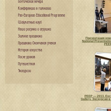
поэтические вечера
Конференции в гимназии
Pan-European Educational Programme
Шахматный клуб
Наши рисунки и игрушки
Зимние праздники
Презентация ком
National Presentatio
Праздники Окончания учения
PEE
История искусства
После уроков
Путешествия
Экскурсии
PEEP — 2013. Excu
Gallery. Экскурсия 