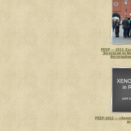
PEEP — 2013. Excu
Экскурсия по М
Фотографии
PEEP-2012 — «Xenoph
pr