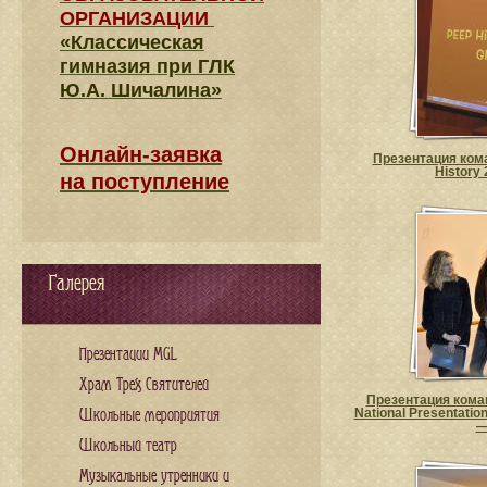
ОРГАНИЗАЦИИ
«Классическая
гимназия при ГЛК
Ю.А. Шичалина»
Онлайн-заявка
Презентация ком
History
на поступление
Галерея
Презентации MGL
Храм Трех Святителей
Презентация кома
National Presentatio
Школьные мероприятия
—
Школьный театр
Музыкальные утренники и